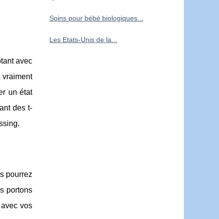
Soins pour bébé biologiques...
Les Etats-Unis de la...
ptant avec
 vraiment
er un état
ant des t-
ssing.
us pourrez
s portons
 avec vos