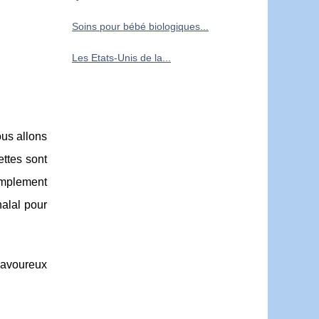
Soins pour bébé biologiques...
Les Etats-Unis de la...
ous allons
ettes sont
implement
halal pour
 savoureux