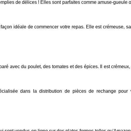
remplies de délices ! Elles sont parfaites comme amuse-gueule
 façon idéale de commencer votre repas. Elle est crémeuse, s
éparé avec du poulet, des tomates et des épices. Il est crémeux,
écialisée dans la distribution de pièces de rechange pour 
ui sont vendus en ligne sur des plates-formes telles qu'Amazon