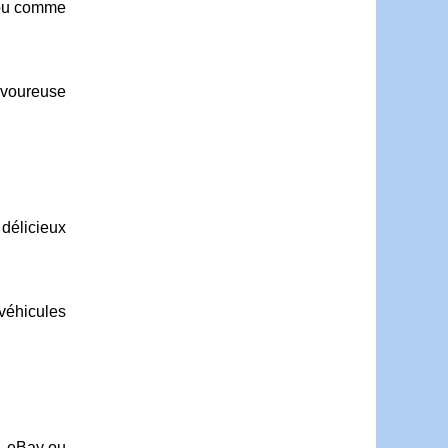
 ou comme
avoureuse
 délicieux
véhicules
, eBay ou