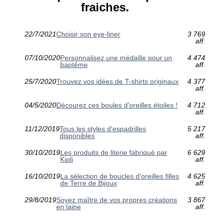
fraiches.
22/7/2021
Choisir son eye-liner
3 769
aff.
07/10/2020
Personnalisez une médaille pour un
4 474
baptême
aff.
25/7/2020
Trouvez vos idées de T-shirts originaux
4 377
aff.
04/5/2020
Décourez ces boules d'oreilles étoiles !
4 712
aff.
11/12/2019
Tous les styles d'espadrilles
5 217
disponibles
aff.
30/10/2019
Les produits de literie fabriqué par
6 629
Kipli
aff.
16/10/2019
La sélection de boucles d'oreilles filles
4 625
de Terre de Bijoux
aff.
29/8/2019
Soyez maître de vos propres créations
3 867
en laine
aff.