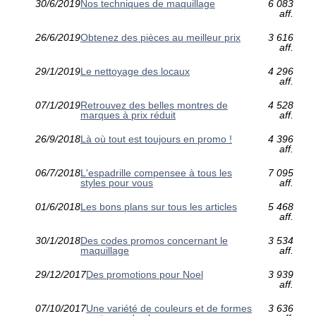
30/6/2019
Nos techniques de maquillage
6 083
aff.
26/6/2019
Obtenez des pièces au meilleur prix
3 616
aff.
29/1/2019
Le nettoyage des locaux
4 296
aff.
07/1/2019
Retrouvez des belles montres de
4 528
marques à prix réduit
aff.
26/9/2018
Là où tout est toujours en promo !
4 396
aff.
06/7/2018
L'espadrille compensee à tous les
7 095
styles pour vous
aff.
01/6/2018
Les bons plans sur tous les articles
5 468
aff.
30/1/2018
Des codes promos concernant le
3 534
maquillage
aff.
29/12/2017
Des promotions pour Noel
3 939
aff.
07/10/2017
Une variété de couleurs et de formes
3 636