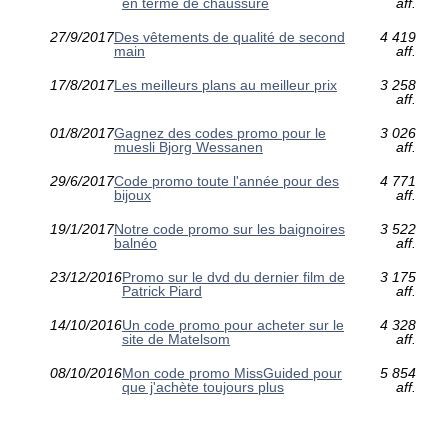
en terme de chaussure
aff.
27/9/2017
Des vêtements de qualité de second
4 419
main
aff.
17/8/2017
Les meilleurs plans au meilleur prix
3 258
aff.
01/8/2017
Gagnez des codes promo pour le
3 026
muesli Bjorg Wessanen
aff.
29/6/2017
Code promo toute l'année pour des
4 771
bijoux
aff.
19/1/2017
Notre code promo sur les baignoires
3 522
balnéo
aff.
23/12/2016
Promo sur le dvd du dernier film de
3 175
Patrick Piard
aff.
14/10/2016
Un code promo pour acheter sur le
4 328
site de Matelsom
aff.
08/10/2016
Mon code promo MissGuided pour
5 854
que j'achète toujours plus
aff.