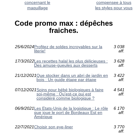
concernant le
compensee à tous
maquillage
les styles pour vous
Code promo max : dépêches
fraiches.
25/6/2024
Profitez de soldes incroyables sur la
3 038
literie!
aff.
17/3/2022
Les recettes halal les plus délicieuses :
3 628
Des amuse-gueules aux desserts
aff.
21/12/2021
Que stocker dans un abri de jardin en
3 422
bois : Un guide étape par étape
aff.
07/12/2021
Soins pour bébé biologiques à faire
4 541
soi-même : Qu'est-ce qui est
aff.
considéré comme biologique ?
06/9/2021
Les Etats-Unis de la logistique : Le rôle
6 170
que joue le port de Bordeaux Est en
aff.
Amérique
22/7/2021
Choisir son eye-liner
3 770
aff.