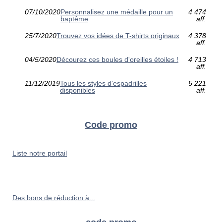
07/10/2020
Personnalisez une médaille pour un
4 474
baptême
aff.
25/7/2020
Trouvez vos idées de T-shirts originaux
4 378
aff.
04/5/2020
Décourez ces boules d'oreilles étoiles !
4 713
aff.
11/12/2019
Tous les styles d'espadrilles
5 221
disponibles
aff.
Code promo
Liste notre portail
Des bons de réduction à...