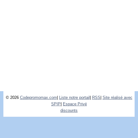
© 2026
Codepromomax.com
|
Liste notre portail
|
RSS
|
Site réalisé avec
SPIP
|
Espace Privé
discounts